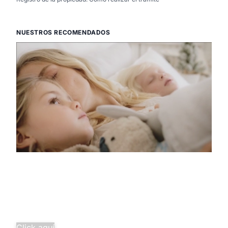
NUESTROS RECOMENDADOS
Descubre la
pura tranquilidad
Salud familiar completa desde
solo 29,97€/mes.
¡Agrupa tus seguros y ahorra
más!
Click aquí