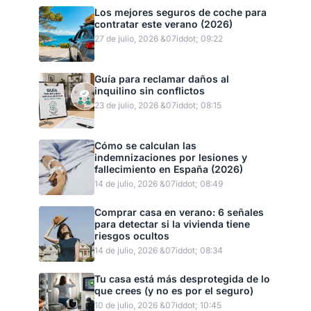
Los mejores seguros de coche para
contratar este verano (2026)
27 de julio, 2026 &07iddot; 09:22
Guía para reclamar daños al
inquilino sin conflictos
23 de julio, 2026 &07iddot; 08:15
Cómo se calculan las
indemnizaciones por lesiones y
fallecimiento en España (2026)
14 de julio, 2026 &07iddot; 08:49
Comprar casa en verano: 6 señales
para detectar si la vivienda tiene
riesgos ocultos
14 de julio, 2026 &07iddot; 08:34
Tu casa está más desprotegida de lo
que crees (y no es por el seguro)
10 de julio, 2026 &07iddot; 10:45