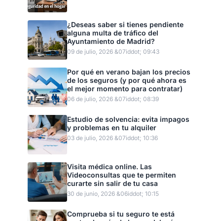
¿Deseas saber si tienes pendiente
alguna multa de tráfico del
Ayuntamiento de Madrid?
09 de julio, 2026 &07iddot; 09:43
Por qué en verano bajan los precios
de los seguros (y por qué ahora es
el mejor momento para contratar)
06 de julio, 2026 &07iddot; 08:39
Estudio de solvencia: evita impagos
y problemas en tu alquiler
03 de julio, 2026 &07iddot; 10:36
Visita médica online. Las
Videoconsultas que te permiten
curarte sin salir de tu casa
30 de junio, 2026 &06iddot; 10:15
Comprueba si tu seguro te está