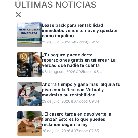
ÚLTIMAS NOTICIAS
✕
Lease back para rentabilidad
inmediata: vende tu nave y quédate
como inquilino
23 de julio, 2024 &07iddot; 09:24
¿Tu seguro puede darte
reparaciones gratis en talleres? La
verdad que nadie te cuenta
03 de agosto, 2026 &08iddot; 08:41
Ahorra tiempo y gana más: alquila tu
piso con la Realidad Virtual y
maximiza su rentabilidad
29 de julio, 2026 &07iddot; 09:34
¿El casero tarda en devolverte la
fianza? Esto es lo que puedes
reclamar según la ley
28 de julio, 2026 &07iddot; 07:55