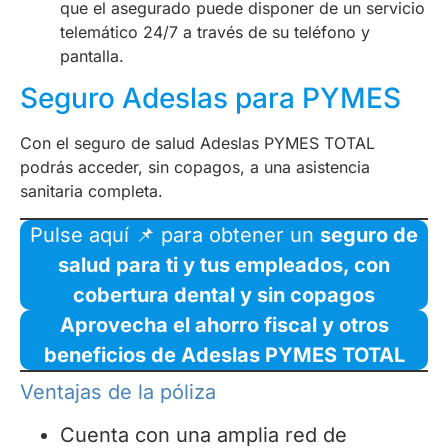
que el asegurado puede disponer de un servicio
telemático 24/7 a través de su teléfono y
pantalla.
Seguro Adeslas para PYMES
Con el seguro de salud Adeslas PYMES TOTAL
podrás acceder, sin copagos, a una asistencia
sanitaria completa.
Pulse aquí 📌 para obtener un
seguro de
salud para ti y tus empleados, con
cobertura dental y sin copagos
Aprovecha el ahorro fiscal y otros
beneficios de Adeslas PYMES TOTAL
Ventajas de la póliza
Cuenta con una amplia red de