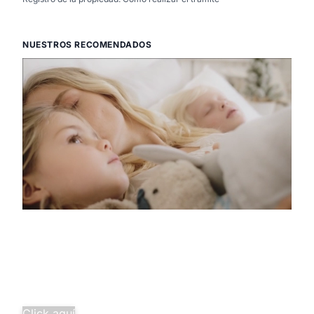
NUESTROS RECOMENDADOS
Descubre la
pura tranquilidad
Salud familiar completa desde
solo 29,97€/mes.
¡Agrupa tus seguros y ahorra
más!
Click aquí