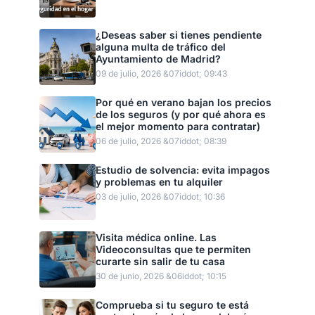
¿Deseas saber si tienes pendiente
alguna multa de tráfico del
Ayuntamiento de Madrid?
09 de julio, 2026 &07iddot; 09:43
Por qué en verano bajan los precios
de los seguros (y por qué ahora es
el mejor momento para contratar)
06 de julio, 2026 &07iddot; 08:39
Estudio de solvencia: evita impagos
y problemas en tu alquiler
03 de julio, 2026 &07iddot; 10:36
Visita médica online. Las
Videoconsultas que te permiten
curarte sin salir de tu casa
30 de junio, 2026 &06iddot; 10:15
Comprueba si tu seguro te está