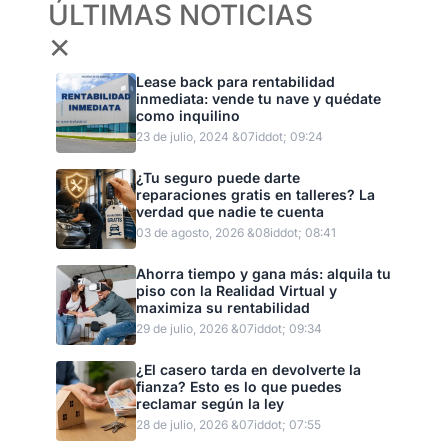
ÚLTIMAS NOTICIAS
✕
Lease back para rentabilidad
inmediata: vende tu nave y quédate
como inquilino
23 de julio, 2024 &07iddot; 09:24
¿Tu seguro puede darte
reparaciones gratis en talleres? La
verdad que nadie te cuenta
03 de agosto, 2026 &08iddot; 08:41
Ahorra tiempo y gana más: alquila tu
piso con la Realidad Virtual y
maximiza su rentabilidad
29 de julio, 2026 &07iddot; 09:34
¿El casero tarda en devolverte la
fianza? Esto es lo que puedes
reclamar según la ley
28 de julio, 2026 &07iddot; 07:55