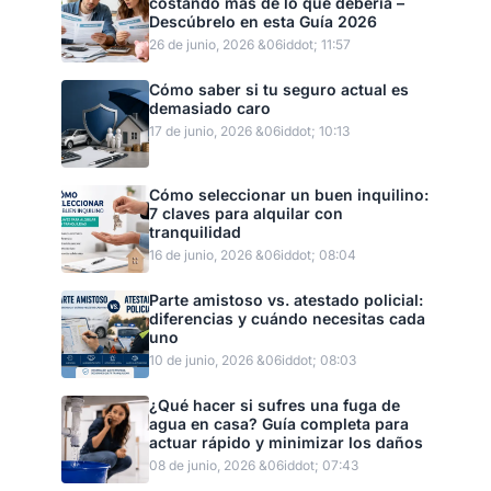
costando más de lo que debería –
Descúbrelo en esta Guía 2026
26 de junio, 2026 &06iddot; 11:57
Cómo saber si tu seguro actual es
demasiado caro
17 de junio, 2026 &06iddot; 10:13
Cómo seleccionar un buen inquilino:
7 claves para alquilar con
tranquilidad
16 de junio, 2026 &06iddot; 08:04
Parte amistoso vs. atestado policial:
diferencias y cuándo necesitas cada
uno
10 de junio, 2026 &06iddot; 08:03
¿Qué hacer si sufres una fuga de
agua en casa? Guía completa para
actuar rápido y minimizar los daños
08 de junio, 2026 &06iddot; 07:43