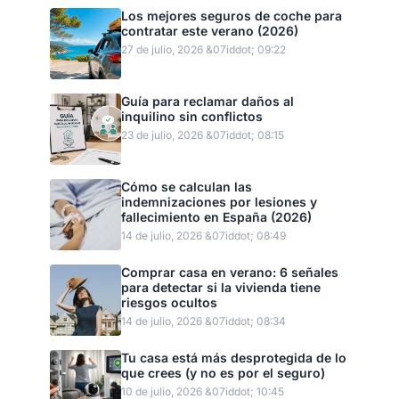
Los mejores seguros de coche para
contratar este verano (2026)
27 de julio, 2026 &07iddot; 09:22
Guía para reclamar daños al
inquilino sin conflictos
23 de julio, 2026 &07iddot; 08:15
Cómo se calculan las
indemnizaciones por lesiones y
fallecimiento en España (2026)
14 de julio, 2026 &07iddot; 08:49
Comprar casa en verano: 6 señales
para detectar si la vivienda tiene
riesgos ocultos
14 de julio, 2026 &07iddot; 08:34
Tu casa está más desprotegida de lo
que crees (y no es por el seguro)
10 de julio, 2026 &07iddot; 10:45