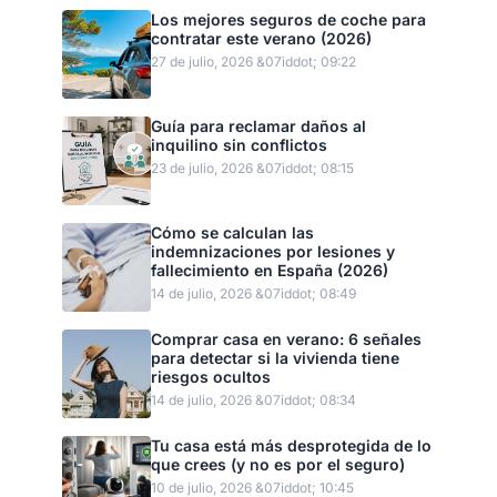
Los mejores seguros de coche para
contratar este verano (2026)
27 de julio, 2026 &07iddot; 09:22
Guía para reclamar daños al
inquilino sin conflictos
23 de julio, 2026 &07iddot; 08:15
Cómo se calculan las
indemnizaciones por lesiones y
fallecimiento en España (2026)
14 de julio, 2026 &07iddot; 08:49
Comprar casa en verano: 6 señales
para detectar si la vivienda tiene
riesgos ocultos
14 de julio, 2026 &07iddot; 08:34
Tu casa está más desprotegida de lo
que crees (y no es por el seguro)
10 de julio, 2026 &07iddot; 10:45