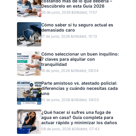
costando más de lo que debería –
Descúbrelo en esta Guía 2026
26 de junio, 2026 &06iddot; 11:57
Cómo saber si tu seguro actual es
demasiado caro
17 de junio, 2026 &06iddot; 10:13
Cómo seleccionar un buen inquilino:
7 claves para alquilar con
tranquilidad
16 de junio, 2026 &06iddot; 08:04
Parte amistoso vs. atestado policial:
diferencias y cuándo necesitas cada
uno
10 de junio, 2026 &06iddot; 08:03
¿Qué hacer si sufres una fuga de
agua en casa? Guía completa para
actuar rápido y minimizar los daños
08 de junio, 2026 &06iddot; 07:43