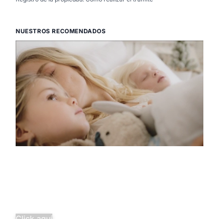
NUESTROS RECOMENDADOS
Descubre la
pura tranquilidad
Salud familiar completa desde
solo 29,97€/mes.
¡Agrupa tus seguros y ahorra
más!
Click aquí