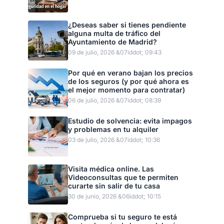
¿Deseas saber si tienes pendiente
alguna multa de tráfico del
Ayuntamiento de Madrid?
09 de julio, 2026 &07iddot; 09:43
Por qué en verano bajan los precios
de los seguros (y por qué ahora es
el mejor momento para contratar)
06 de julio, 2026 &07iddot; 08:39
Estudio de solvencia: evita impagos
y problemas en tu alquiler
03 de julio, 2026 &07iddot; 10:36
Visita médica online. Las
Videoconsultas que te permiten
curarte sin salir de tu casa
30 de junio, 2026 &06iddot; 10:15
Comprueba si tu seguro te está