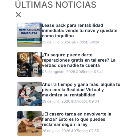
ÚLTIMAS NOTICIAS
✕
Lease back para rentabilidad
inmediata: vende tu nave y quédate
como inquilino
23 de julio, 2024 &07iddot; 09:24
¿Tu seguro puede darte
reparaciones gratis en talleres? La
verdad que nadie te cuenta
03 de agosto, 2026 &08iddot; 08:41
Ahorra tiempo y gana más: alquila tu
piso con la Realidad Virtual y
maximiza su rentabilidad
29 de julio, 2026 &07iddot; 09:34
¿El casero tarda en devolverte la
fianza? Esto es lo que puedes
reclamar según la ley
28 de julio, 2026 &07iddot; 07:55