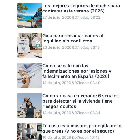
Los mejores seguros de coche para
contratar este verano (2026)
27 de julio, 2026 &07iddot; 09:22
Guía para reclamar daños al
inquilino sin conflictos
23 de julio, 2026 &07iddot; 08:15
Cómo se calculan las
indemnizaciones por lesiones y
fallecimiento en España (2026)
14 de julio, 2026 &07iddot; 08:49
Comprar casa en verano: 6 señales
para detectar si la vivienda tiene
riesgos ocultos
14 de julio, 2026 &07iddot; 08:34
Tu casa está más desprotegida de lo
que crees (y no es por el seguro)
10 de julio, 2026 &07iddot; 10:45