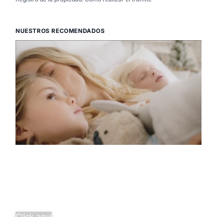
NUESTROS RECOMENDADOS
Descubre la
pura tranquilidad
Salud familiar completa desde
solo 29,97€/mes.
¡Agrupa tus seguros y ahorra
más!
Click aquí