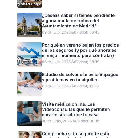
¿Deseas saber si tienes pendiente
alguna multa de tráfico del
Ayuntamiento de Madrid?
09 de julio, 2026 &07iddot; 09:43
Por qué en verano bajan los precios
de los seguros (y por qué ahora es
el mejor momento para contratar)
06 de julio, 2026 &07iddot; 08:39
Estudio de solvencia: evita impagos
y problemas en tu alquiler
03 de julio, 2026 &07iddot; 10:36
Visita médica online. Las
Videoconsultas que te permiten
curarte sin salir de tu casa
30 de junio, 2026 &06iddot; 10:15
Comprueba si tu seguro te está