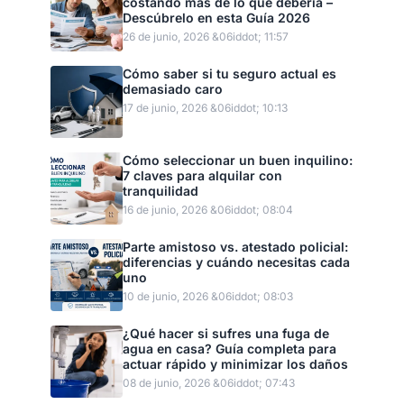
costando más de lo que debería –
Descúbrelo en esta Guía 2026
26 de junio, 2026 &06iddot; 11:57
Cómo saber si tu seguro actual es
demasiado caro
17 de junio, 2026 &06iddot; 10:13
Cómo seleccionar un buen inquilino:
7 claves para alquilar con
tranquilidad
16 de junio, 2026 &06iddot; 08:04
Parte amistoso vs. atestado policial:
diferencias y cuándo necesitas cada
uno
10 de junio, 2026 &06iddot; 08:03
¿Qué hacer si sufres una fuga de
agua en casa? Guía completa para
actuar rápido y minimizar los daños
08 de junio, 2026 &06iddot; 07:43