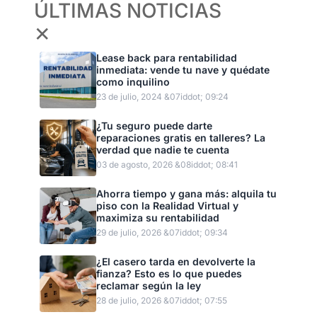
ÚLTIMAS NOTICIAS
✕
Lease back para rentabilidad
inmediata: vende tu nave y quédate
como inquilino
23 de julio, 2024 &07iddot; 09:24
¿Tu seguro puede darte
reparaciones gratis en talleres? La
verdad que nadie te cuenta
03 de agosto, 2026 &08iddot; 08:41
Ahorra tiempo y gana más: alquila tu
piso con la Realidad Virtual y
maximiza su rentabilidad
29 de julio, 2026 &07iddot; 09:34
¿El casero tarda en devolverte la
fianza? Esto es lo que puedes
reclamar según la ley
28 de julio, 2026 &07iddot; 07:55