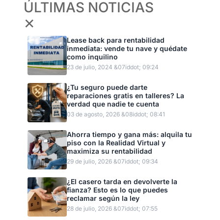
ÚLTIMAS NOTICIAS
✕
Lease back para rentabilidad
inmediata: vende tu nave y quédate
como inquilino
23 de julio, 2024 &07iddot; 09:24
¿Tu seguro puede darte
reparaciones gratis en talleres? La
verdad que nadie te cuenta
03 de agosto, 2026 &08iddot; 08:41
Ahorra tiempo y gana más: alquila tu
piso con la Realidad Virtual y
maximiza su rentabilidad
29 de julio, 2026 &07iddot; 09:34
¿El casero tarda en devolverte la
fianza? Esto es lo que puedes
reclamar según la ley
28 de julio, 2026 &07iddot; 07:55