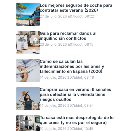
Los mejores seguros de coche para
contratar este verano (2026)
27 de julio, 2026 &07iddot; 09:22
Guía para reclamar daños al
inquilino sin conflictos
23 de julio, 2026 &07iddot; 08:15
Cómo se calculan las
indemnizaciones por lesiones y
fallecimiento en España (2026)
14 de julio, 2026 &07iddot; 08:49
Comprar casa en verano: 6 señales
para detectar si la vivienda tiene
riesgos ocultos
14 de julio, 2026 &07iddot; 08:34
Tu casa está más desprotegida de lo
que crees (y no es por el seguro)
10 de julio, 2026 &07iddot; 10:45