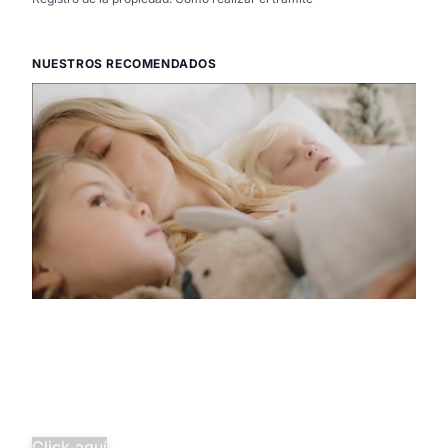
NUESTROS RECOMENDADOS
Descubre la
pura tranquilidad
Salud familiar completa desde
solo 29,97€/mes.
¡Agrupa tus seguros y ahorra
más!
Click aquí