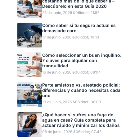
costando más de lo que debería –
Descúbrelo en esta Guía 2026
26 de junio, 2026 &06iddot; 11:57
Cómo saber si tu seguro actual es
demasiado caro
17 de junio, 2026 &06iddot; 10:13
Cómo seleccionar un buen inquilino:
7 claves para alquilar con
tranquilidad
16 de junio, 2026 &06iddot; 08:04
Parte amistoso vs. atestado policial:
diferencias y cuándo necesitas cada
uno
10 de junio, 2026 &06iddot; 08:03
¿Qué hacer si sufres una fuga de
agua en casa? Guía completa para
actuar rápido y minimizar los daños
08 de junio, 2026 &06iddot; 07:43