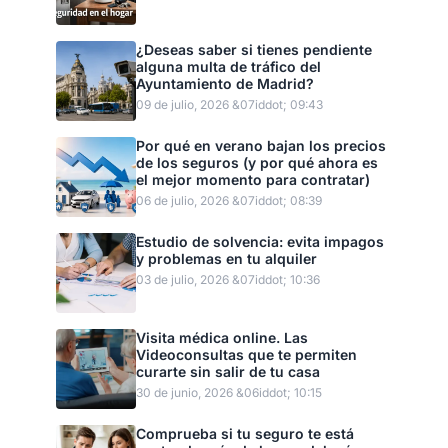
¿Deseas saber si tienes pendiente
alguna multa de tráfico del
Ayuntamiento de Madrid?
09 de julio, 2026 &07iddot; 09:43
Por qué en verano bajan los precios
de los seguros (y por qué ahora es
el mejor momento para contratar)
06 de julio, 2026 &07iddot; 08:39
Estudio de solvencia: evita impagos
y problemas en tu alquiler
03 de julio, 2026 &07iddot; 10:36
Visita médica online. Las
Videoconsultas que te permiten
curarte sin salir de tu casa
30 de junio, 2026 &06iddot; 10:15
Comprueba si tu seguro te está