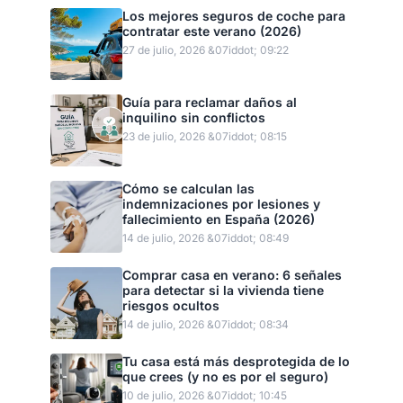
Los mejores seguros de coche para
contratar este verano (2026)
27 de julio, 2026 &07iddot; 09:22
Guía para reclamar daños al
inquilino sin conflictos
23 de julio, 2026 &07iddot; 08:15
Cómo se calculan las
indemnizaciones por lesiones y
fallecimiento en España (2026)
14 de julio, 2026 &07iddot; 08:49
Comprar casa en verano: 6 señales
para detectar si la vivienda tiene
riesgos ocultos
14 de julio, 2026 &07iddot; 08:34
Tu casa está más desprotegida de lo
que crees (y no es por el seguro)
10 de julio, 2026 &07iddot; 10:45