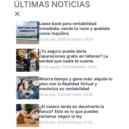
ÚLTIMAS NOTICIAS
✕
Lease back para rentabilidad
inmediata: vende tu nave y quédate
como inquilino
23 de julio, 2024 &07iddot; 09:24
¿Tu seguro puede darte
reparaciones gratis en talleres? La
verdad que nadie te cuenta
03 de agosto, 2026 &08iddot; 08:41
Ahorra tiempo y gana más: alquila tu
piso con la Realidad Virtual y
maximiza su rentabilidad
29 de julio, 2026 &07iddot; 09:34
¿El casero tarda en devolverte la
fianza? Esto es lo que puedes
reclamar según la ley
28 de julio, 2026 &07iddot; 07:55