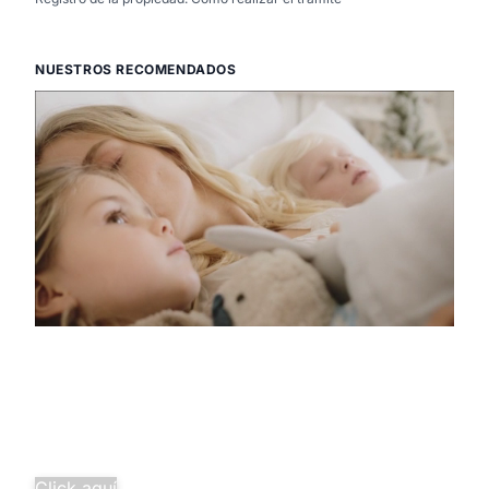
NUESTROS RECOMENDADOS
Descubre la
pura tranquilidad
Salud familiar completa desde
solo 29,97€/mes.
¡Agrupa tus seguros y ahorra
más!
Click aquí