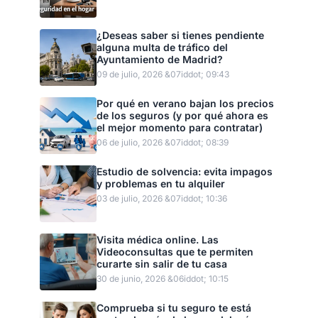
¿Deseas saber si tienes pendiente
alguna multa de tráfico del
Ayuntamiento de Madrid?
09 de julio, 2026 &07iddot; 09:43
Por qué en verano bajan los precios
de los seguros (y por qué ahora es
el mejor momento para contratar)
06 de julio, 2026 &07iddot; 08:39
Estudio de solvencia: evita impagos
y problemas en tu alquiler
03 de julio, 2026 &07iddot; 10:36
Visita médica online. Las
Videoconsultas que te permiten
curarte sin salir de tu casa
30 de junio, 2026 &06iddot; 10:15
Comprueba si tu seguro te está