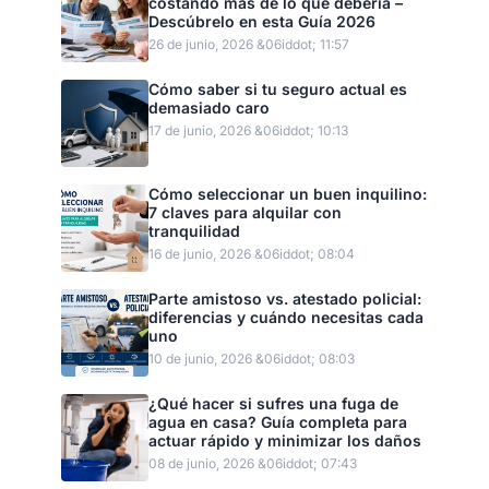
costando más de lo que debería –
Descúbrelo en esta Guía 2026
26 de junio, 2026 &06iddot; 11:57
Cómo saber si tu seguro actual es
demasiado caro
17 de junio, 2026 &06iddot; 10:13
Cómo seleccionar un buen inquilino:
7 claves para alquilar con
tranquilidad
16 de junio, 2026 &06iddot; 08:04
Parte amistoso vs. atestado policial:
diferencias y cuándo necesitas cada
uno
10 de junio, 2026 &06iddot; 08:03
¿Qué hacer si sufres una fuga de
agua en casa? Guía completa para
actuar rápido y minimizar los daños
08 de junio, 2026 &06iddot; 07:43