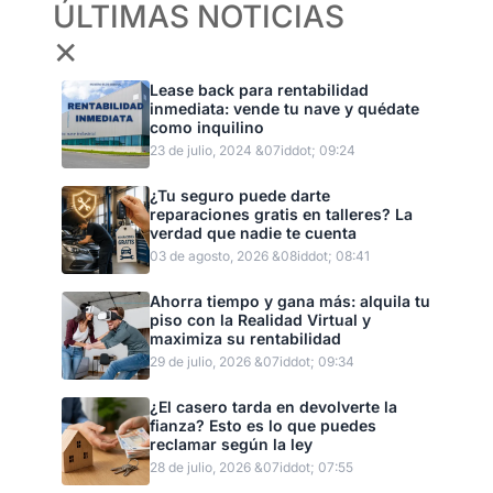
ÚLTIMAS NOTICIAS
✕
Lease back para rentabilidad
inmediata: vende tu nave y quédate
como inquilino
23 de julio, 2024 &07iddot; 09:24
¿Tu seguro puede darte
reparaciones gratis en talleres? La
verdad que nadie te cuenta
03 de agosto, 2026 &08iddot; 08:41
Ahorra tiempo y gana más: alquila tu
piso con la Realidad Virtual y
maximiza su rentabilidad
29 de julio, 2026 &07iddot; 09:34
¿El casero tarda en devolverte la
fianza? Esto es lo que puedes
reclamar según la ley
28 de julio, 2026 &07iddot; 07:55