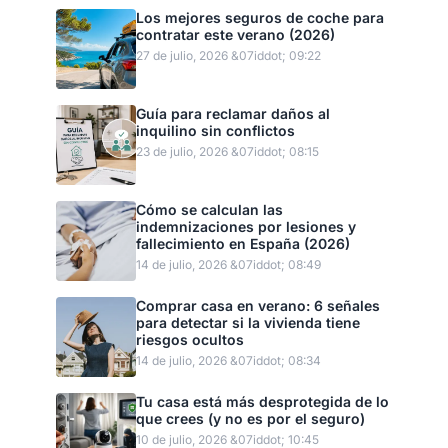
Los mejores seguros de coche para
contratar este verano (2026)
27 de julio, 2026 &07iddot; 09:22
Guía para reclamar daños al
inquilino sin conflictos
23 de julio, 2026 &07iddot; 08:15
Cómo se calculan las
indemnizaciones por lesiones y
fallecimiento en España (2026)
14 de julio, 2026 &07iddot; 08:49
Comprar casa en verano: 6 señales
para detectar si la vivienda tiene
riesgos ocultos
14 de julio, 2026 &07iddot; 08:34
Tu casa está más desprotegida de lo
que crees (y no es por el seguro)
10 de julio, 2026 &07iddot; 10:45