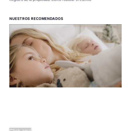
NUESTROS RECOMENDADOS
Descubre la
pura tranquilidad
Salud familiar completa desde
solo 29,97€/mes.
¡Agrupa tus seguros y ahorra
más!
Click aquí