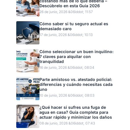
costando más de lo que debería –
Descúbrelo en esta Guía 2026
26 de junio, 2026 &06iddot; 11:57
Cómo saber si tu seguro actual es
demasiado caro
17 de junio, 2026 &06iddot; 10:13
Cómo seleccionar un buen inquilino:
7 claves para alquilar con
tranquilidad
16 de junio, 2026 &06iddot; 08:04
Parte amistoso vs. atestado policial:
diferencias y cuándo necesitas cada
uno
10 de junio, 2026 &06iddot; 08:03
¿Qué hacer si sufres una fuga de
agua en casa? Guía completa para
actuar rápido y minimizar los daños
08 de junio, 2026 &06iddot; 07:43