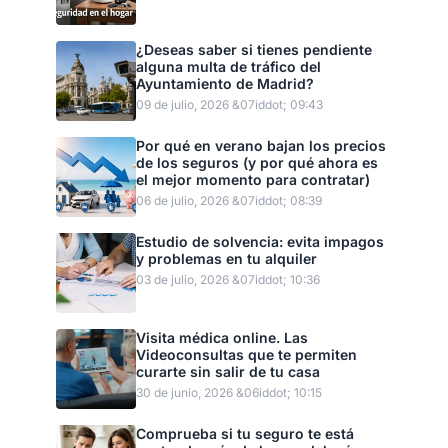
¿Deseas saber si tienes pendiente
alguna multa de tráfico del
Ayuntamiento de Madrid?
09 de julio, 2026 &07iddot; 09:43
Por qué en verano bajan los precios
de los seguros (y por qué ahora es
el mejor momento para contratar)
06 de julio, 2026 &07iddot; 08:39
Estudio de solvencia: evita impagos
y problemas en tu alquiler
03 de julio, 2026 &07iddot; 10:36
Visita médica online. Las
Videoconsultas que te permiten
curarte sin salir de tu casa
30 de junio, 2026 &06iddot; 10:15
Comprueba si tu seguro te está