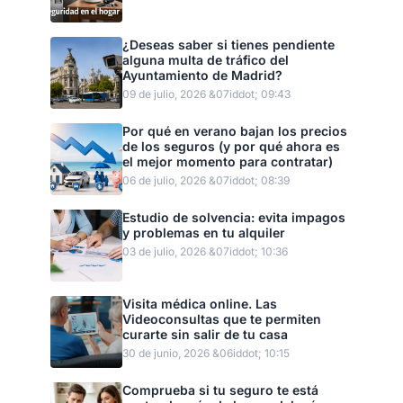
¿Deseas saber si tienes pendiente
alguna multa de tráfico del
Ayuntamiento de Madrid?
09 de julio, 2026 &07iddot; 09:43
Por qué en verano bajan los precios
de los seguros (y por qué ahora es
el mejor momento para contratar)
06 de julio, 2026 &07iddot; 08:39
Estudio de solvencia: evita impagos
y problemas en tu alquiler
03 de julio, 2026 &07iddot; 10:36
Visita médica online. Las
Videoconsultas que te permiten
curarte sin salir de tu casa
30 de junio, 2026 &06iddot; 10:15
Comprueba si tu seguro te está