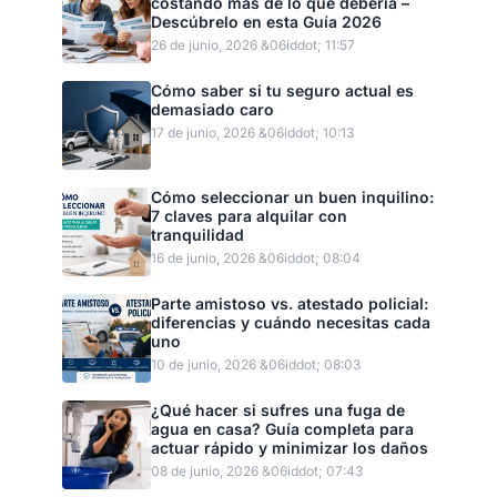
costando más de lo que debería –
Descúbrelo en esta Guía 2026
26 de junio, 2026 &06iddot; 11:57
Cómo saber si tu seguro actual es
demasiado caro
17 de junio, 2026 &06iddot; 10:13
Cómo seleccionar un buen inquilino:
7 claves para alquilar con
tranquilidad
16 de junio, 2026 &06iddot; 08:04
Parte amistoso vs. atestado policial:
diferencias y cuándo necesitas cada
uno
10 de junio, 2026 &06iddot; 08:03
¿Qué hacer si sufres una fuga de
agua en casa? Guía completa para
actuar rápido y minimizar los daños
08 de junio, 2026 &06iddot; 07:43