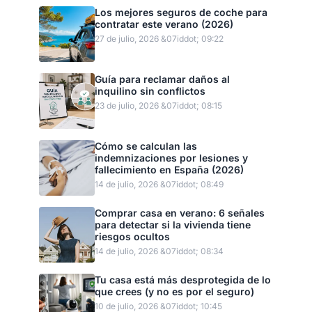
Los mejores seguros de coche para
contratar este verano (2026)
27 de julio, 2026 &07iddot; 09:22
Guía para reclamar daños al
inquilino sin conflictos
23 de julio, 2026 &07iddot; 08:15
Cómo se calculan las
indemnizaciones por lesiones y
fallecimiento en España (2026)
14 de julio, 2026 &07iddot; 08:49
Comprar casa en verano: 6 señales
para detectar si la vivienda tiene
riesgos ocultos
14 de julio, 2026 &07iddot; 08:34
Tu casa está más desprotegida de lo
que crees (y no es por el seguro)
10 de julio, 2026 &07iddot; 10:45