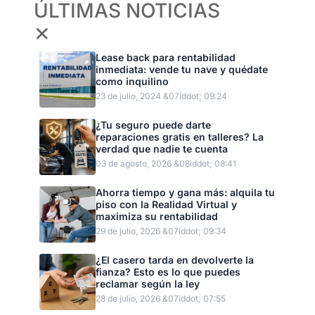
ÚLTIMAS NOTICIAS
✕
Lease back para rentabilidad
inmediata: vende tu nave y quédate
como inquilino
23 de julio, 2024 &07iddot; 09:24
¿Tu seguro puede darte
reparaciones gratis en talleres? La
verdad que nadie te cuenta
03 de agosto, 2026 &08iddot; 08:41
Ahorra tiempo y gana más: alquila tu
piso con la Realidad Virtual y
maximiza su rentabilidad
29 de julio, 2026 &07iddot; 09:34
¿El casero tarda en devolverte la
fianza? Esto es lo que puedes
reclamar según la ley
28 de julio, 2026 &07iddot; 07:55