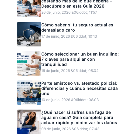
costando más de lo que debería –
Descúbrelo en esta Guía 2026
26 de junio, 2026 &06iddot; 11:57
Cómo saber si tu seguro actual es
demasiado caro
17 de junio, 2026 &06iddot; 10:13
Cómo seleccionar un buen inquilino:
7 claves para alquilar con
tranquilidad
16 de junio, 2026 &06iddot; 08:04
Parte amistoso vs. atestado policial:
diferencias y cuándo necesitas cada
uno
10 de junio, 2026 &06iddot; 08:03
¿Qué hacer si sufres una fuga de
agua en casa? Guía completa para
actuar rápido y minimizar los daños
08 de junio, 2026 &06iddot; 07:43