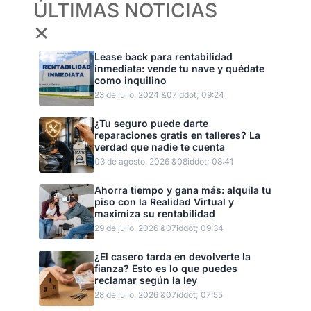
ÚLTIMAS NOTICIAS
✕
Lease back para rentabilidad
inmediata: vende tu nave y quédate
como inquilino
23 de julio, 2024 &07iddot; 09:24
¿Tu seguro puede darte
reparaciones gratis en talleres? La
verdad que nadie te cuenta
03 de agosto, 2026 &08iddot; 08:41
Ahorra tiempo y gana más: alquila tu
piso con la Realidad Virtual y
maximiza su rentabilidad
29 de julio, 2026 &07iddot; 09:34
¿El casero tarda en devolverte la
fianza? Esto es lo que puedes
reclamar según la ley
28 de julio, 2026 &07iddot; 07:55