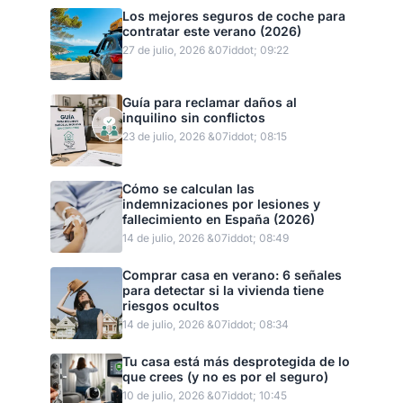
Los mejores seguros de coche para
contratar este verano (2026)
27 de julio, 2026 &07iddot; 09:22
Guía para reclamar daños al
inquilino sin conflictos
23 de julio, 2026 &07iddot; 08:15
Cómo se calculan las
indemnizaciones por lesiones y
fallecimiento en España (2026)
14 de julio, 2026 &07iddot; 08:49
Comprar casa en verano: 6 señales
para detectar si la vivienda tiene
riesgos ocultos
14 de julio, 2026 &07iddot; 08:34
Tu casa está más desprotegida de lo
que crees (y no es por el seguro)
10 de julio, 2026 &07iddot; 10:45