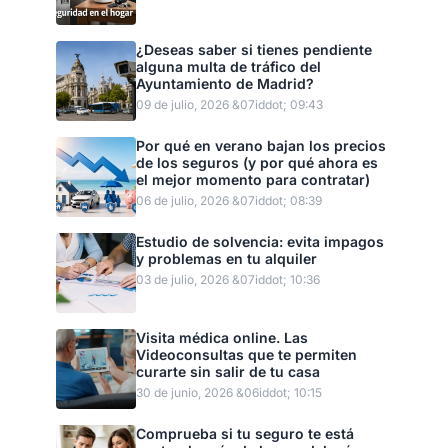
¿Deseas saber si tienes pendiente
alguna multa de tráfico del
Ayuntamiento de Madrid?
09 de julio, 2026 &07iddot; 09:43
Por qué en verano bajan los precios
de los seguros (y por qué ahora es
el mejor momento para contratar)
06 de julio, 2026 &07iddot; 08:39
Estudio de solvencia: evita impagos
y problemas en tu alquiler
03 de julio, 2026 &07iddot; 10:36
Visita médica online. Las
Videoconsultas que te permiten
curarte sin salir de tu casa
30 de junio, 2026 &06iddot; 10:15
Comprueba si tu seguro te está