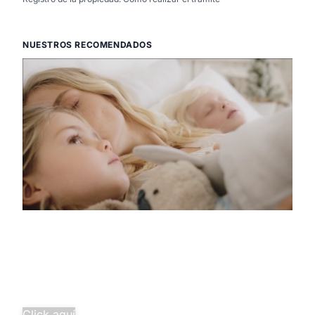
NUESTROS RECOMENDADOS
Descubre la
pura tranquilidad
Salud familiar completa desde
solo 29,97€/mes.
¡Agrupa tus seguros y ahorra
más!
Click aquí