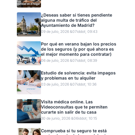
¿Deseas saber si tienes pendiente
alguna multa de tráfico del
Ayuntamiento de Madrid?
09 de julio, 2026 &07iddot; 09:43
Por qué en verano bajan los precios
de los seguros (y por qué ahora es
el mejor momento para contratar)
06 de julio, 2026 &07iddot; 08:39
Estudio de solvencia: evita impagos
y problemas en tu alquiler
03 de julio, 2026 &07iddot; 10:36
Visita médica online. Las
Videoconsultas que te permiten
curarte sin salir de tu casa
30 de junio, 2026 &06iddot; 10:15
Comprueba si tu seguro te está