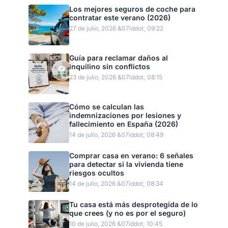
Los mejores seguros de coche para
contratar este verano (2026)
27 de julio, 2026 &07iddot; 09:22
Guía para reclamar daños al
inquilino sin conflictos
23 de julio, 2026 &07iddot; 08:15
Cómo se calculan las
indemnizaciones por lesiones y
fallecimiento en España (2026)
14 de julio, 2026 &07iddot; 08:49
Comprar casa en verano: 6 señales
para detectar si la vivienda tiene
riesgos ocultos
14 de julio, 2026 &07iddot; 08:34
Tu casa está más desprotegida de lo
que crees (y no es por el seguro)
10 de julio, 2026 &07iddot; 10:45