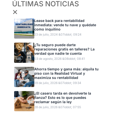
ÚLTIMAS NOTICIAS
✕
Lease back para rentabilidad
inmediata: vende tu nave y quédate
como inquilino
23 de julio, 2024 &07iddot; 09:24
¿Tu seguro puede darte
reparaciones gratis en talleres? La
verdad que nadie te cuenta
03 de agosto, 2026 &08iddot; 08:41
Ahorra tiempo y gana más: alquila tu
piso con la Realidad Virtual y
maximiza su rentabilidad
29 de julio, 2026 &07iddot; 09:34
¿El casero tarda en devolverte la
fianza? Esto es lo que puedes
reclamar según la ley
28 de julio, 2026 &07iddot; 07:55