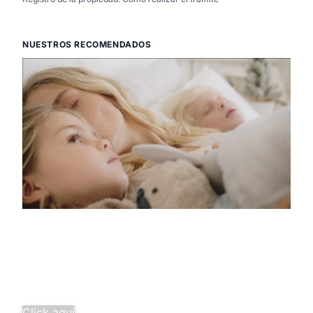
NUESTROS RECOMENDADOS
Descubre la
pura tranquilidad
Salud familiar completa desde
solo 29,97€/mes.
¡Agrupa tus seguros y ahorra
más!
Click aquí