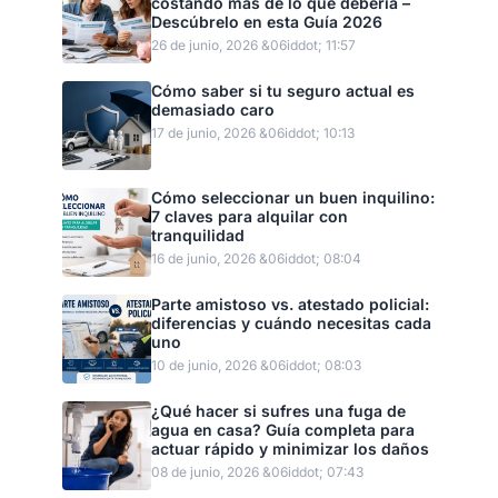
costando más de lo que debería –
Descúbrelo en esta Guía 2026
26 de junio, 2026 &06iddot; 11:57
Cómo saber si tu seguro actual es
demasiado caro
17 de junio, 2026 &06iddot; 10:13
Cómo seleccionar un buen inquilino:
7 claves para alquilar con
tranquilidad
16 de junio, 2026 &06iddot; 08:04
Parte amistoso vs. atestado policial:
diferencias y cuándo necesitas cada
uno
10 de junio, 2026 &06iddot; 08:03
¿Qué hacer si sufres una fuga de
agua en casa? Guía completa para
actuar rápido y minimizar los daños
08 de junio, 2026 &06iddot; 07:43