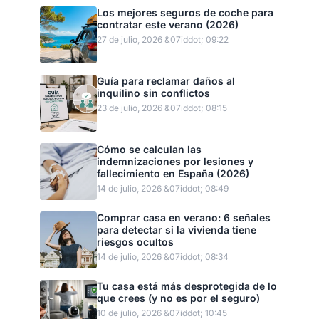
Los mejores seguros de coche para
contratar este verano (2026)
27 de julio, 2026 &07iddot; 09:22
Guía para reclamar daños al
inquilino sin conflictos
23 de julio, 2026 &07iddot; 08:15
Cómo se calculan las
indemnizaciones por lesiones y
fallecimiento en España (2026)
14 de julio, 2026 &07iddot; 08:49
Comprar casa en verano: 6 señales
para detectar si la vivienda tiene
riesgos ocultos
14 de julio, 2026 &07iddot; 08:34
Tu casa está más desprotegida de lo
que crees (y no es por el seguro)
10 de julio, 2026 &07iddot; 10:45