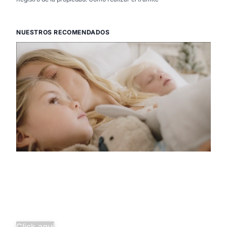
NUESTROS RECOMENDADOS
Descubre la
pura tranquilidad
Salud familiar completa desde
solo 29,97€/mes.
¡Agrupa tus seguros y ahorra
más!
Click aquí