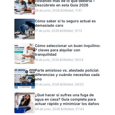
costando más de lo que debería –
Descúbrelo en esta Guía 2026
26 de junio, 2026 &06iddot; 11:57
Cómo saber si tu seguro actual es
demasiado caro
17 de junio, 2026 &06iddot; 10:13
Cómo seleccionar un buen inquilino:
7 claves para alquilar con
tranquilidad
16 de junio, 2026 &06iddot; 08:04
Parte amistoso vs. atestado policial:
diferencias y cuándo necesitas cada
uno
10 de junio, 2026 &06iddot; 08:03
¿Qué hacer si sufres una fuga de
agua en casa? Guía completa para
actuar rápido y minimizar los daños
08 de junio, 2026 &06iddot; 07:43