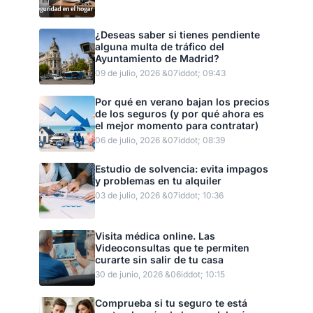
¿Deseas saber si tienes pendiente
alguna multa de tráfico del
Ayuntamiento de Madrid?
09 de julio, 2026 &07iddot; 09:43
Por qué en verano bajan los precios
de los seguros (y por qué ahora es
el mejor momento para contratar)
06 de julio, 2026 &07iddot; 08:39
Estudio de solvencia: evita impagos
y problemas en tu alquiler
03 de julio, 2026 &07iddot; 10:36
Visita médica online. Las
Videoconsultas que te permiten
curarte sin salir de tu casa
30 de junio, 2026 &06iddot; 10:15
Comprueba si tu seguro te está