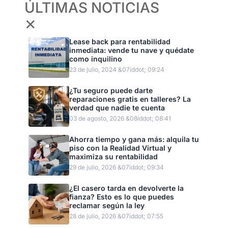
ÚLTIMAS NOTICIAS
✕
Lease back para rentabilidad
inmediata: vende tu nave y quédate
como inquilino
23 de julio, 2024 &07iddot; 09:24
¿Tu seguro puede darte
reparaciones gratis en talleres? La
verdad que nadie te cuenta
03 de agosto, 2026 &08iddot; 08:41
Ahorra tiempo y gana más: alquila tu
piso con la Realidad Virtual y
maximiza su rentabilidad
29 de julio, 2026 &07iddot; 09:34
¿El casero tarda en devolverte la
fianza? Esto es lo que puedes
reclamar según la ley
28 de julio, 2026 &07iddot; 07:55